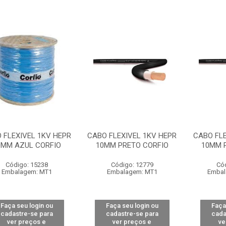
 FLEXIVEL 1KV HEPR
CABO FLEXIVEL 1KV HEPR
CABO FLE
0MM AZUL CORFIO
10MM PRETO CORFIO
10MM 
Código: 15238
Código: 12779
Có
Embalagem: MT1
Embalagem: MT1
Embal
Faça seu login ou
Faça seu login ou
Faça
cadastre-se para
cadastre-se para
cada
ver preços e
ver preços e
ve