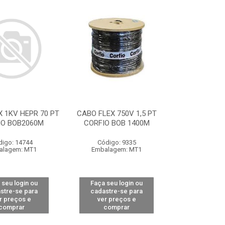
 1KV HEPR 70 PT
CABO FLEX 750V 1,5 PT
IO BOB2060M
CORFIO BOB 1400M
digo: 14744
Código: 9335
alagem: MT1
Embalagem: MT1
 seu login ou
Faça seu login ou
stre-se para
cadastre-se para
r preços e
ver preços e
comprar
comprar