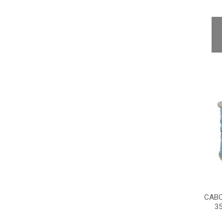
CABO
3