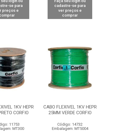
 seu login ou
Faça seu login ou
stre-se para
cadastre-se para
r preços e
ver preços e
comprar
comprar
XIVEL 1KV HEPR
CABO FLEXIVEL 1KV HEPR
PRETO CORFIO
25MM VERDE CORFIO
digo: 11753
Código: 14732
lagem: MT300
Embalagem: MT5004