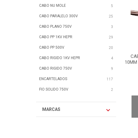
CABO NU MOLE
5
CABO PARALELO 300V
25
CABO PLANO 750V
3
CABO PP 1KV HEPR
29
CABO PP 500V
20
CA
CABO RIGIDO 1KV HEPR
4
10MM 
CABO RIGIDO 750V
9
ENCARTELADOS
117
FIO SOLIDO 750V
2
MARCAS