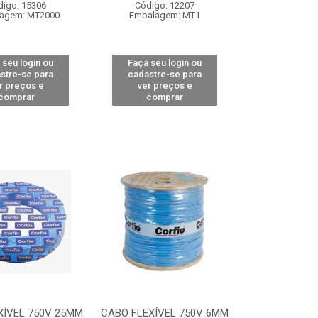
digo: 15306
Código: 12207
agem: MT2000
Embalagem: MT1
 seu login ou
Faça seu login ou
stre-se para
cadastre-se para
r preços e
ver preços e
comprar
comprar
XÍVEL 750V 25MM
CABO FLEXÍVEL 750V 6MM