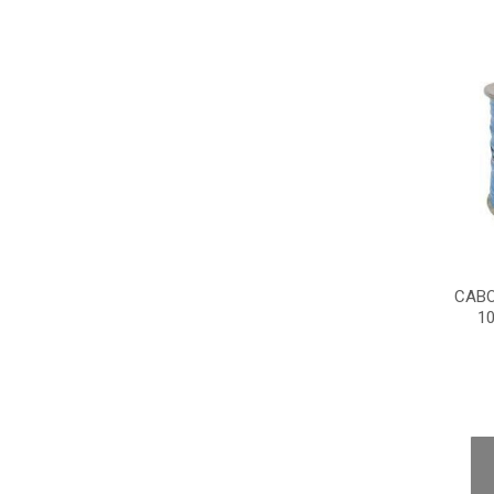
CABO
1