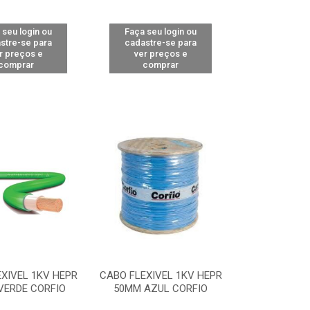
 seu login ou
Faça seu login ou
stre-se para
cadastre-se para
r preços e
ver preços e
comprar
comprar
XIVEL 1KV HEPR
CABO FLEXIVEL 1KV HEPR
VERDE CORFIO
50MM AZUL CORFIO