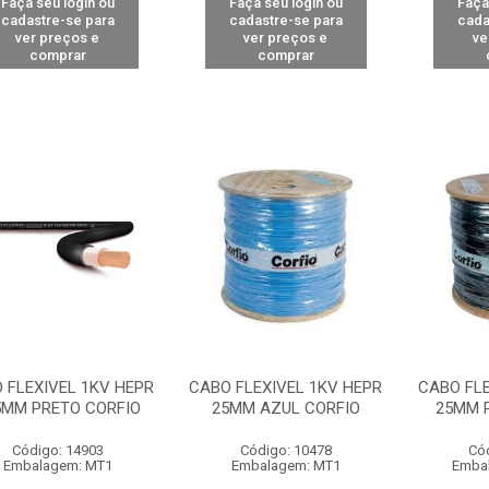
Faça seu login ou
Faça seu login ou
Faça
cadastre-se para
cadastre-se para
cada
ver preços e
ver preços e
ve
comprar
comprar
 FLEXIVEL 1KV HEPR
CABO FLEXIVEL 1KV HEPR
CABO FLE
5MM PRETO CORFIO
25MM AZUL CORFIO
25MM 
Código: 14903
Código: 10478
Có
Embalagem: MT1
Embalagem: MT1
Emba