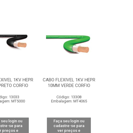
XIVEL 1KV HEPR
CABO FLEXIVEL 1KV HEPR
PRETO CORFIO
10MM VERDE CORFIO
digo: 13033
Código: 13308
agem: MT5000
Embalagem: MT4065
 seu login ou
Faça seu login ou
stre-se para
cadastre-se para
r preços e
ver preços e