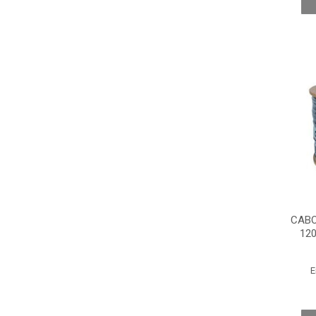
CABO
12
E