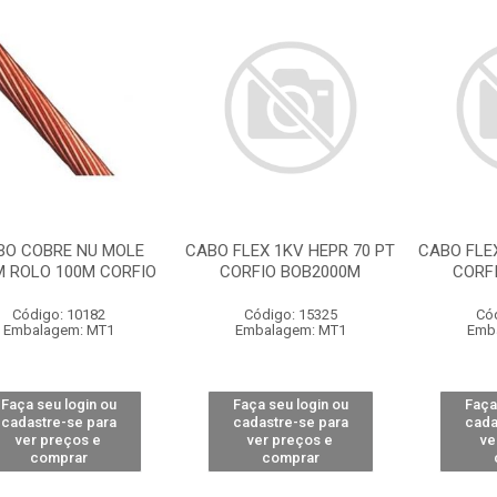
BO COBRE NU MOLE
CABO FLEX 1KV HEPR 70 PT
CABO FLEX
 ROLO 100M CORFIO
CORFIO BOB2000M
CORF
Código: 10182
Código: 15325
Có
Embalagem: MT1
Embalagem: MT1
Emb
Faça seu login ou
Faça seu login ou
Faça
cadastre-se para
cadastre-se para
cada
ver preços e
ver preços e
ve
comprar
comprar