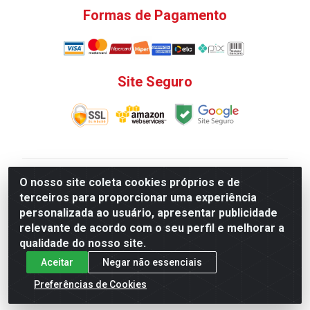
Formas de Pagamento
Site Seguro
V. C. Ferragens LTDA - Rua do Matoso, 132 - Praça da
O nosso site coleta cookies próprios e de
Bandeira, Rio de Janeiro/ RJ - CEP 20.270-135 - CNPJ
terceiros para proporcionar uma experiência
12.324.723/0001-25
personalizada ao usuário, apresentar publicidade
Todas as regras de promoções, descontos, preços e
relevante de acordo com o seu perfil e melhorar a
prazos de pagamento e entrega expostos aqui são
qualidade do nosso site.
válidos apenas para compras via internet. Preços e
Aceitar
Negar não essenciais
estoque sujeito a alterações sem aviso prévio.
Preferências de Cookies