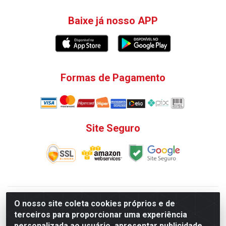
Baixe já nosso APP
Formas de Pagamento
Site Seguro
V. C. Ferragens LTDA - Rua do Matoso, 132 - Praça da
O nosso site coleta cookies próprios e de
Bandeira, Rio de Janeiro/ RJ - CEP 20.270-135 - CNPJ
terceiros para proporcionar uma experiência
12.324.723/0001-25
personalizada ao usuário, apresentar publicidade