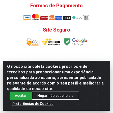
Formas de Pagamento
Site Seguro
V. C. Ferragens LTDA - Rua do Matoso, 132 - Praça da
O nosso site coleta cookies próprios e de
Bandeira, Rio de Janeiro/ RJ - CEP 20.270-135 - CNPJ
terceiros para proporcionar uma experiência
12.324.723/0001-25
personalizada ao usuário, apresentar publicidade
Todas as regras de promoções, descontos, preços e
relevante de acordo com o seu perfil e melhorar a
prazos de pagamento e entrega expostos aqui são
qualidade do nosso site.
válidos apenas para compras via internet. Preços e
Aceitar
Negar não essenciais
estoque sujeito a alterações sem aviso prévio.
Preferências de Cookies