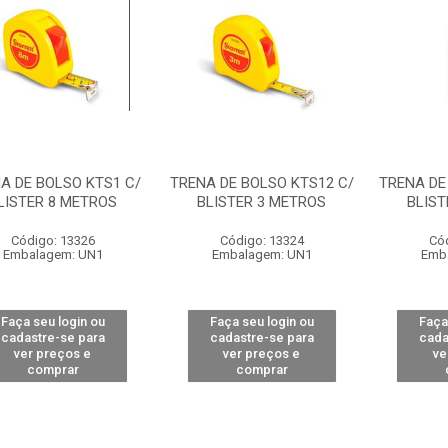
A DE BOLSO KTS1 C/
TRENA DE BOLSO KTS12 C/
TRENA DE
LISTER 8 METROS
BLISTER 3 METROS
BLIST
Código: 13326
Código: 13324
Có
Embalagem: UN1
Embalagem: UN1
Emb
Faça seu login ou
Faça seu login ou
Faça
cadastre-se para
cadastre-se para
cada
ver preços e
ver preços e
ve
comprar
comprar