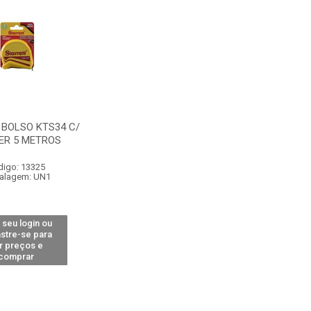
 BOLSO KTS34 C/
ER 5 METROS
digo: 13325
alagem: UN1
 seu login ou
stre-se para
r preços e
comprar