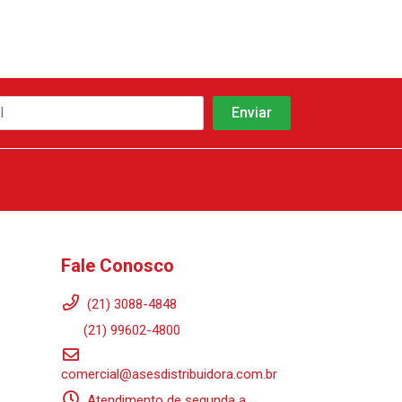
Fale Conosco
(21) 3088-4848
(21) 99602-4800
comercial@asesdistribuidora.com.br
Atendimento de segunda a