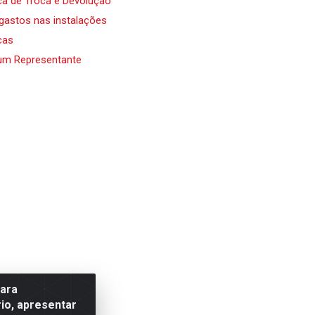
ica de Troca e Devolução
 gastos nas instalações
cas
um Representante
para
io, apresentar