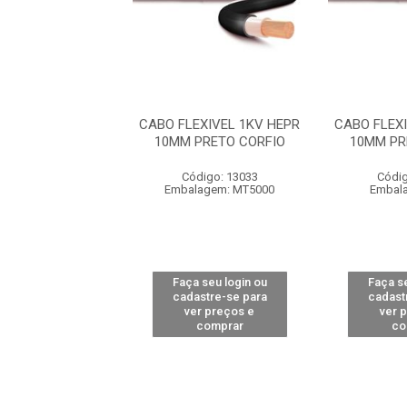
EXIVEL 1KV HEPR
CABO FLEXIVEL 1KV HEPR
CABO FLEX
VERDE CORFIO
10MM PRETO CORFIO
10MM PR
digo: 13308
Código: 13033
Códig
lagem: MT4065
Embalagem: MT5000
Embal
 seu login ou
Faça seu login ou
Faça se
astre-se para
cadastre-se para
cadast
er preços e
ver preços e
ver 
comprar
comprar
co