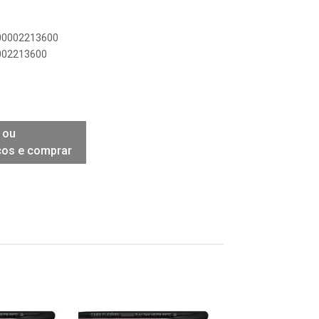
900002213600
0002213600
 ou
ços e comprar