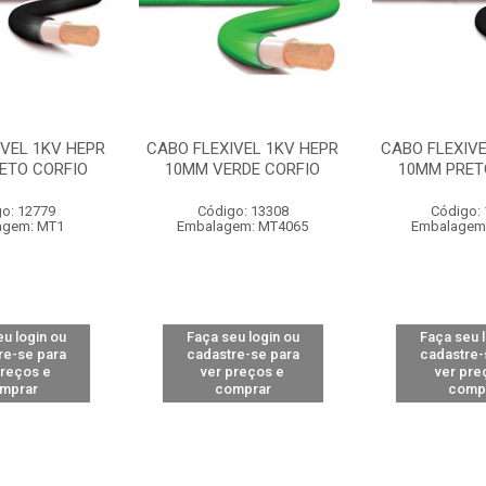
IVEL 1KV HEPR
CABO FLEXIVEL 1KV HEPR
CABO FLEXIVE
ETO CORFIO
10MM VERDE CORFIO
10MM PRET
o: 12779
Código: 13308
Código:
agem: MT1
Embalagem: MT4065
Embalagem
u login ou
Faça seu login ou
Faça seu 
re-se para
cadastre-se para
cadastre-
preços e
ver preços e
ver pre
mprar
comprar
comp