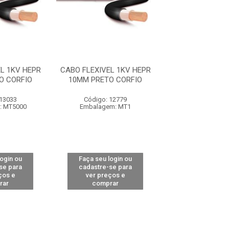
L 1KV HEPR
CABO FLEXIVEL 1KV HEPR
CABO FLEXIVEL 
O CORFIO
10MM PRETO CORFIO
10MM VERDE 
 13033
Código: 12779
Código: 13
: MT5000
Embalagem: MT1
Embalagem: M
login ou
Faça seu login ou
Faça seu log
se para
cadastre-se para
cadastre-se 
ços e
ver preços e
ver preços
rar
comprar
comprar