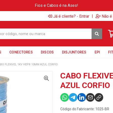
Fios e Cabos é na Ases!
|
Já é cliente? - Entrar
Não é 
S
CONECTORES
DISCOS
DISJUNTORES
EPI
FI
BO FLEXIVEL 1KV HEPR 10MM AZUL CORFIO
CABO FLEXIV
AZUL CORFIO
Código do Fabricante: 1025-BR