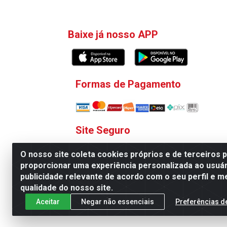
Baixe já nosso APP
Formas de Pagamento
Site Seguro
O nosso site coleta cookies próprios e de terceiros 
proporcionar uma experiência personalizada ao usuár
publicidade relevante de acordo com o seu perfil e m
qualidade do nosso site.
V. C. Ferragens LTDA - Rua 
Aceitar
Negar não essenciais
Preferências d
Todas as regras de promoções, descontos, pre