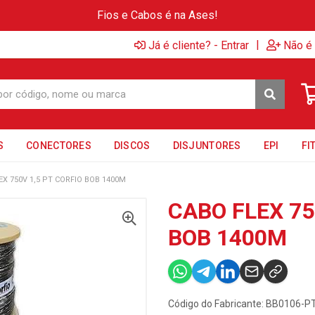
Fios e Cabos é na Ases!
|
Já é cliente? - Entrar
Não é 
S
CONECTORES
DISCOS
DISJUNTORES
EPI
FI
EX 750V 1,5 PT CORFIO BOB 1400M
CABO FLEX 75
BOB 1400M
Código do Fabricante: BB0106-P