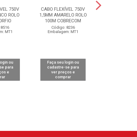
VEL 750V
CABO FLEXÍVEL 750V
CABO FLEXÍVE
NCO ROLO
1,5MM AMARELO ROLO
1,5MM PRETO R
ORFIO
100M COBRECOM
COBREC
 8516
Código: 8236
Código: 82
m: MT1
Embalagem: MT1
Embalagem:
login ou
Faça seu login ou
Faça seu log
se para
cadastre-se para
cadastre-se 
ços e
ver preços e
ver preços
rar
comprar
comprar