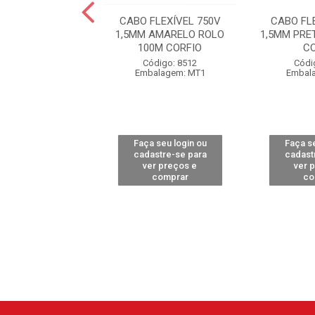
FLEXÍVEL 750V
CABO FLEXÍVEL 750V
CABO FL
RETO ROLO 100M
1,5MM AMARELO ROLO
1,5MM PRE
OBRECOM
100M CORFIO
C
ódigo: 8238
Código: 8512
Códi
alagem: MT1
Embalagem: MT1
Embal
 seu login ou
Faça seu login ou
Faça se
astre-se para
cadastre-se para
cadast
er preços e
ver preços e
ver 
comprar
comprar
co