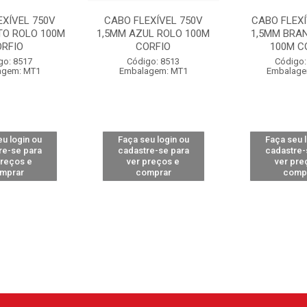
EXÍVEL 750V
CABO FLEXÍVEL 750V
CABO FLEXÍ
TO ROLO 100M
1,5MM AZUL ROLO 100M
1,5MM BRA
ORFIO
CORFIO
100M C
go: 8517
Código: 8513
Código:
agem: MT1
Embalagem: MT1
Embalage
u login ou
Faça seu login ou
Faça seu 
re-se para
cadastre-se para
cadastre-
preços e
ver preços e
ver pre
mprar
comprar
comp