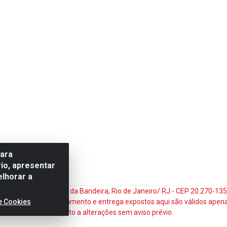
para
io, apresentar
elhorar a
do Matoso, 132 - Praça da Bandeira, Rio de Janeiro/ RJ - CEP 20.270-1
e Cookies
ços e prazos de pagamento e entrega expostos aqui são válidos apena
sujeito a alterações sem aviso prévio.