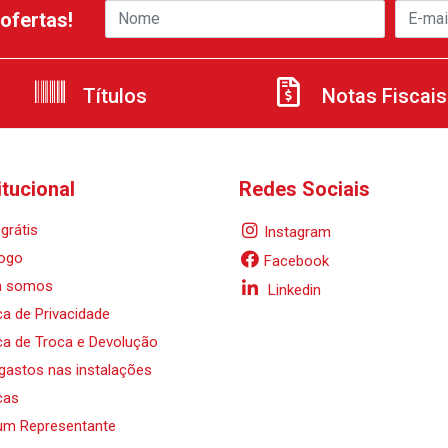
ofertas!
Títulos
Notas Fiscais
itucional
Redes Sociais
grátis
Instagram
ogo
Facebook
 somos
Linkedin
ica de Privacidade
ica de Troca e Devolução
 gastos nas instalações
cas
um Representante