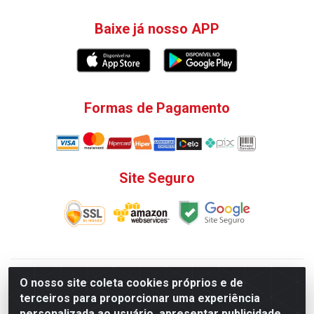
Baixe já nosso APP
Formas de Pagamento
Site Seguro
V. C. Ferragens LTDA - Rua do Matoso, 132 - Praça da
O nosso site coleta cookies próprios e de
Bandeira, Rio de Janeiro/ RJ - CEP 20.270-135 - CNPJ
terceiros para proporcionar uma experiência
12.324.723/0001-25
personalizada ao usuário, apresentar publicidade