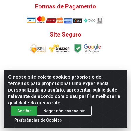
Formas de Pagamento
Site Seguro
V. C. Ferragens LTDA - Rua do Matoso, 132 - Praça da
O nosso site coleta cookies próprios e de
Bandeira, Rio de Janeiro/ RJ - CEP 20.270-135 - CNPJ
terceiros para proporcionar uma experiência
12.324.723/0001-25
personalizada ao usuário, apresentar publicidade
Todas as regras de promoções, descontos, preços e
relevante de acordo com o seu perfil e melhorar a
prazos de pagamento e entrega expostos aqui são
qualidade do nosso site.
válidos apenas para compras via internet. Preços e
Aceitar
Negar não essenciais
estoque sujeito a alterações sem aviso prévio.
Preferências de Cookies