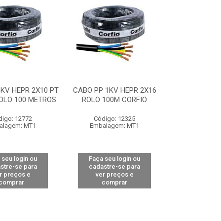
KV HEPR 2X10 PT
CABO PP 1KV HEPR 2X16
OLO 100 METROS
ROLO 100M CORFIO
digo: 12772
Código: 12325
alagem: MT1
Embalagem: MT1
 seu login ou
Faça seu login ou
stre-se para
cadastre-se para
r preços e
ver preços e
comprar
comprar