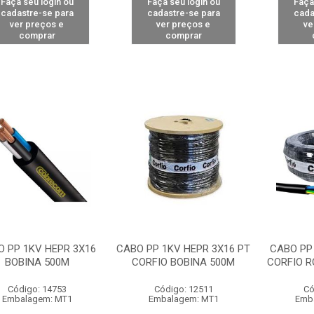
Faça seu login ou
Faça seu login ou
Faça
cadastre-se para
cadastre-se para
cada
ver preços e
ver preços e
ve
comprar
comprar
O PP 1KV HEPR 3X16
CABO PP 1KV HEPR 3X16 PT
CABO PP 
BOBINA 500M
CORFIO BOBINA 500M
CORFIO R
Código: 14753
Código: 12511
Có
Embalagem: MT1
Embalagem: MT1
Emb