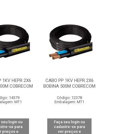
 1KV HEPR 2X6
CABO PP 1KV HEPR 2X6
500M COBRECOM
BOBINA 500M COBRECOM
digo: 14379
Código: 12378
alagem: MT1
Embalagem: MT1
 seu login ou
Faça seu login ou
stre-se para
cadastre-se para
r preços e
ver preços e