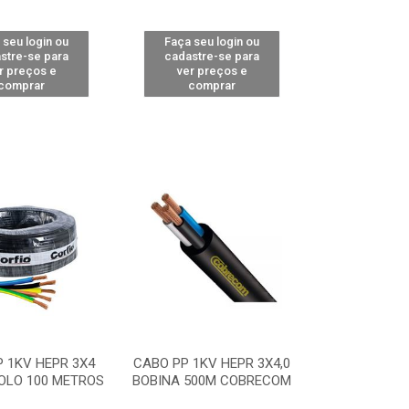
 seu login ou
Faça seu login ou
stre-se para
cadastre-se para
r preços e
ver preços e
comprar
comprar
 1KV HEPR 3X4
CABO PP 1KV HEPR 3X4,0
OLO 100 METROS
BOBINA 500M COBRECOM