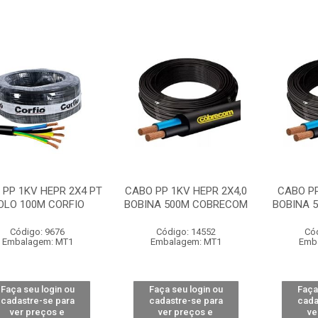
 PP 1KV HEPR 2X4 PT
CABO PP 1KV HEPR 2X4,0
CABO PP
OLO 100M CORFIO
BOBINA 500M COBRECOM
BOBINA 
Código: 9676
Código: 14552
Có
Embalagem: MT1
Embalagem: MT1
Emb
Faça seu login ou
Faça seu login ou
Faça
cadastre-se para
cadastre-se para
cada
ver preços e
ver preços e
ve