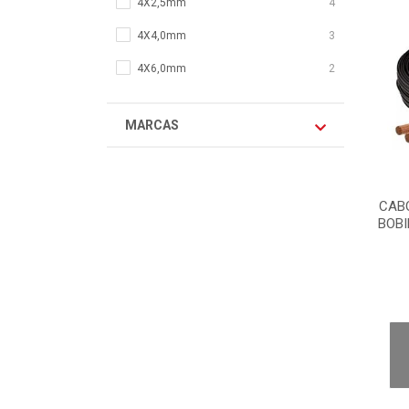
4X2,5mm
4
4X4,0mm
3
4X6,0mm
2
MARCAS
CABO
BOB