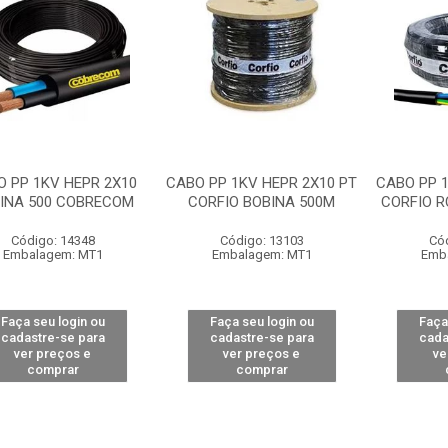
O PP 1KV HEPR 2X10
CABO PP 1KV HEPR 2X10 PT
CABO PP 1
INA 500 COBRECOM
CORFIO BOBINA 500M
CORFIO R
Código: 14348
Código: 13103
Có
Embalagem: MT1
Embalagem: MT1
Emb
Faça seu login ou
Faça seu login ou
Faça
cadastre-se para
cadastre-se para
cada
ver preços e
ver preços e
ve
comprar
comprar