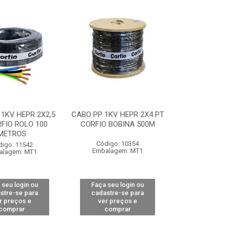
1KV HEPR 2X2,5
CABO PP 1KV HEPR 2X4 PT
FIO ROLO 100
CORFIO BOBINA 500M
METROS
Código: 10354
digo: 11542
Embalagem: MT1
alagem: MT1
 seu login ou
Faça seu login ou
stre-se para
cadastre-se para
r preços e
ver preços e
comprar
comprar