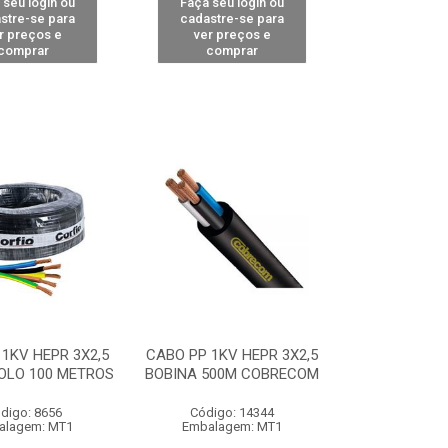
 seu login ou
Faça seu login ou
stre-se para
cadastre-se para
r preços e
ver preços e
comprar
comprar
1KV HEPR 3X2,5
CABO PP 1KV HEPR 3X2,5
OLO 100 METROS
BOBINA 500M COBRECOM
digo: 8656
Código: 14344
alagem: MT1
Embalagem: MT1