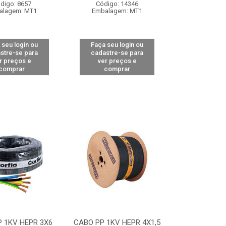
digo: 8657
Código: 14346
alagem: MT1
Embalagem: MT1
 seu login ou
Faça seu login ou
stre-se para
cadastre-se para
r preços e
ver preços e
comprar
comprar
 1KV HEPR 3X6
CABO PP 1KV HEPR 4X1,5