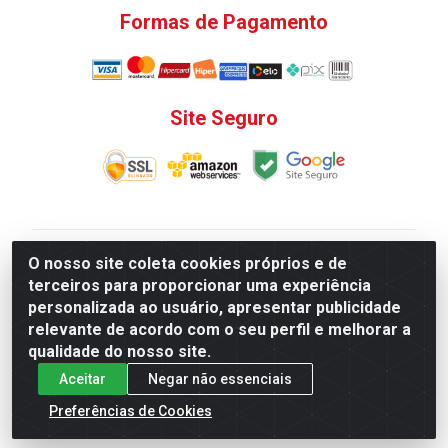
Formas de Pagamento
Site Seguro
V. C. Ferragens LTDA - Rua do Matoso, 132 - Praça da
O nosso site coleta cookies próprios e de
Bandeira, Rio de Janeiro/ RJ - CEP 20.270-135 - CNPJ
terceiros para proporcionar uma experiência
12.324.723/0001-25
personalizada ao usuário, apresentar publicidade
Todas as regras de promoções, descontos, preços e
relevante de acordo com o seu perfil e melhorar a
prazos de pagamento e entrega expostos aqui são
qualidade do nosso site.
válidos apenas para compras via internet. Preços e
Aceitar
Negar não essenciais
estoque sujeito a alterações sem aviso prévio.
Preferências de Cookies