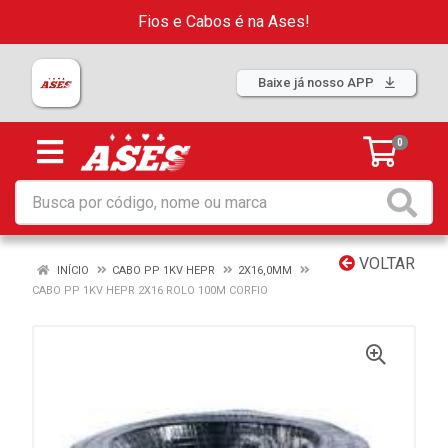
Fios e Cabos é na Ases!
Baixe já nosso APP
0
VOLTAR
INÍCIO
CABO PP 1KV HEPR
2X16,0MM
CABO PP 1KV HEPR 2X16 ROLO 100M CORFIO