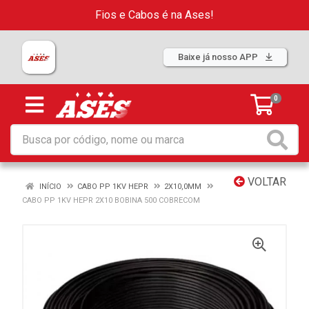
Fios e Cabos é na Ases!
Baixe já nosso APP
0
VOLTAR
INÍCIO
CABO PP 1KV HEPR
2X10,0MM
CABO PP 1KV HEPR 2X10 BOBINA 500 COBRECOM