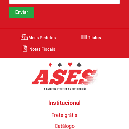
Meus Pedidos
Títulos
Notas Fiscais
Institucional
Frete grátis
Catálogo