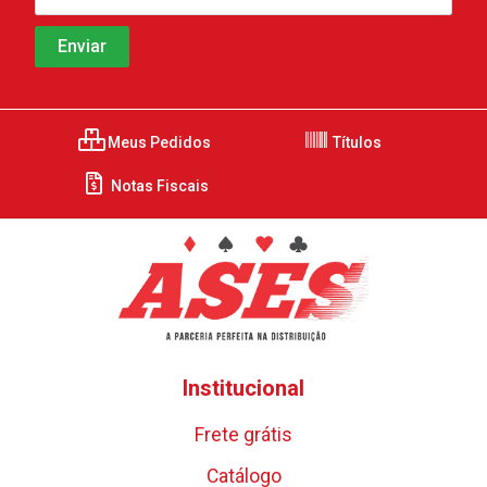
Meus Pedidos
Títulos
Notas Fiscais
Institucional
Frete grátis
Catálogo