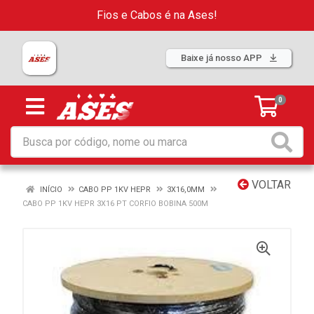
Fios e Cabos é na Ases!
Baixe já nosso APP
0
VOLTAR
INÍCIO
CABO PP 1KV HEPR
3X16,0MM
CABO PP 1KV HEPR 3X16 PT CORFIO BOBINA 500M