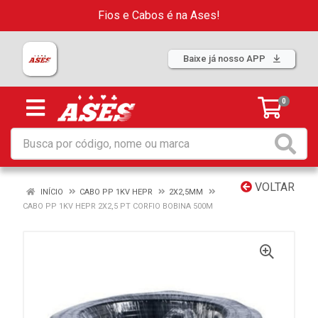
Fios e Cabos é na Ases!
Baixe já nosso APP
0
VOLTAR
INÍCIO
CABO PP 1KV HEPR
2X2,5MM
CABO PP 1KV HEPR 2X2,5 PT CORFIO BOBINA 500M