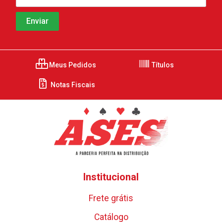
Meus Pedidos
Títulos
Notas Fiscais
Institucional
Frete grátis
Catálogo