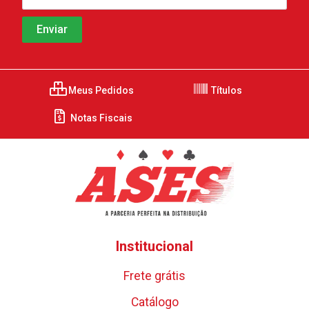
Meus Pedidos
Títulos
Notas Fiscais
Institucional
Frete grátis
Catálogo