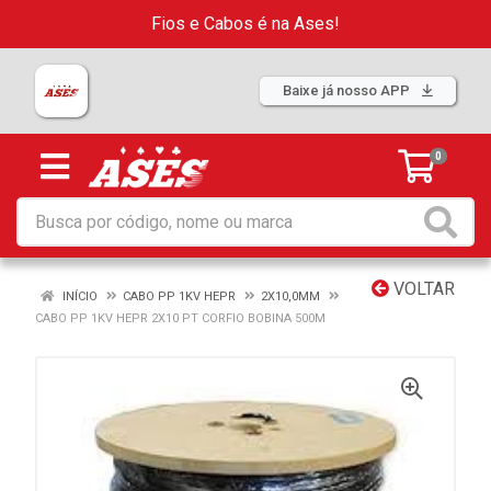
Fios e Cabos é na Ases!
Baixe já nosso APP
0
VOLTAR
INÍCIO
CABO PP 1KV HEPR
2X10,0MM
CABO PP 1KV HEPR 2X10 PT CORFIO BOBINA 500M