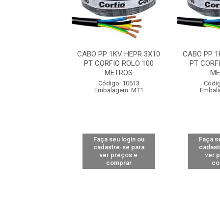
 1KV HEPR 3X10
CABO PP 1KV HEPR 3X10
CABO PP 1
RFIO ROLO 100
PT CORFIO ROLO 100
PT CORF
METROS
METROS
ME
digo: 10613
Código: 10613
Códig
alagem: MT1
Embalagem: MT1
Embal
 seu login ou
Faça seu login ou
Faça se
astre-se para
cadastre-se para
cadast
er preços e
ver preços e
ver 
comprar
comprar
co