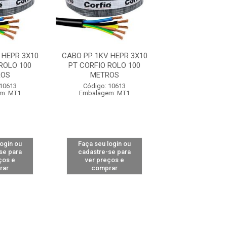
 HEPR 3X10
CABO PP 1KV HEPR 3X10
CABO PP 1KV H
ROLO 100
PT CORFIO ROLO 100
PT CORFIO RO
ROS
METROS
METRO
 10613
Código: 10613
Código: 10
m: MT1
Embalagem: MT1
Embalagem:
login ou
Faça seu login ou
Faça seu log
se para
cadastre-se para
cadastre-se 
ços e
ver preços e
ver preços
rar
comprar
comprar