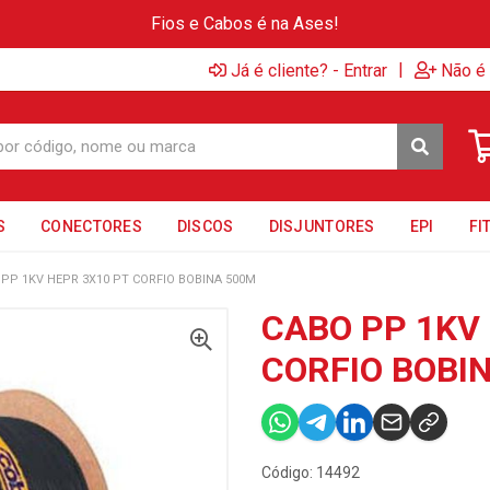
Fios e Cabos é na Ases!
|
Já é cliente? - Entrar
Não é 
S
CONECTORES
DISCOS
DISJUNTORES
EPI
FI
PP 1KV HEPR 3X10 PT CORFIO BOBINA 500M
CABO PP 1KV
CORFIO BOBI
Código: 14492