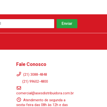
Fale Conosco
(21) 3088-4848
(21) 99602-4800
comercial@asesdistribuidora.com.br
Atendimento de segunda a
sexta-feira das 08h às 12h e das