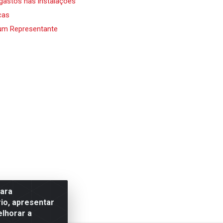
 gastos nas instalações
cas
um Representante
para
io, apresentar
elhorar a