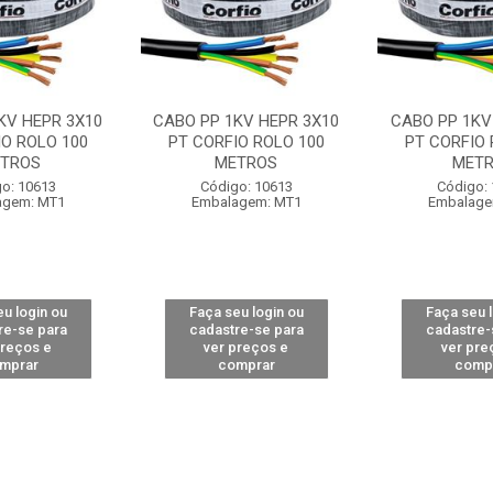
KV HEPR 3X10
CABO PP 1KV HEPR 3X10
CABO PP 1KV
IO ROLO 100
PT CORFIO ROLO 100
PT CORFIO 
TROS
METROS
MET
o: 10613
Código: 10613
Código:
agem: MT1
Embalagem: MT1
Embalage
u login ou
Faça seu login ou
Faça seu 
re-se para
cadastre-se para
cadastre-
preços e
ver preços e
ver pre
mprar
comprar
comp