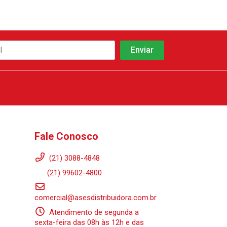
Fale Conosco
(21) 3088-4848
(21) 99602-4800
comercial@asesdistribuidora.com.br
Atendimento de segunda a
sexta-feira das 08h às 12h e das