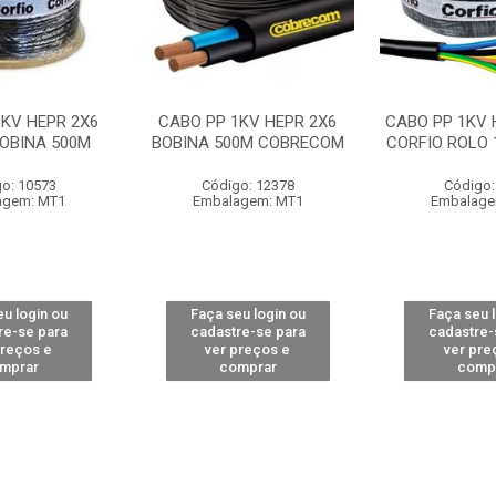
1KV HEPR 2X6
CABO PP 1KV HEPR 2X6
CABO PP 1KV 
BOBINA 500M
BOBINA 500M COBRECOM
CORFIO ROLO 
o: 10573
Código: 12378
Código:
agem: MT1
Embalagem: MT1
Embalage
u login ou
Faça seu login ou
Faça seu 
re-se para
cadastre-se para
cadastre-
preços e
ver preços e
ver pre
mprar
comprar
comp