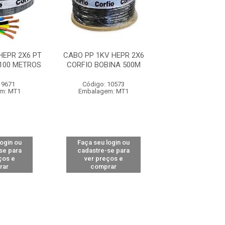
HEPR 2X6 PT
CABO PP 1KV HEPR 2X6
CABO PP 1KV H
100 METROS
CORFIO BOBINA 500M
BOBINA 500M C
 9671
Código: 10573
Código: 12
m: MT1
Embalagem: MT1
Embalagem:
login ou
Faça seu login ou
Faça seu log
se para
cadastre-se para
cadastre-se 
ços e
ver preços e
ver preços
rar
comprar
comprar