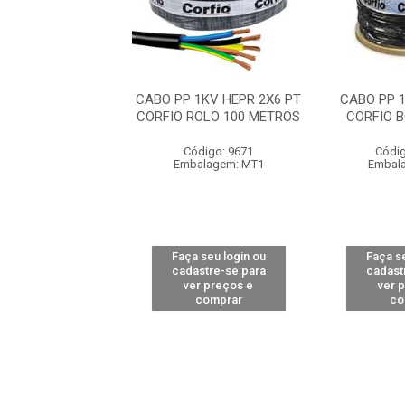
P 1KV HEPR 2X6
CABO PP 1KV HEPR 2X6 PT
CABO PP 
 500M COBRECOM
CORFIO ROLO 100 METROS
CORFIO 
digo: 12378
Código: 9671
Códig
alagem: MT1
Embalagem: MT1
Embal
 seu login ou
Faça seu login ou
Faça se
astre-se para
cadastre-se para
cadast
er preços e
ver preços e
ver 
comprar
comprar
co