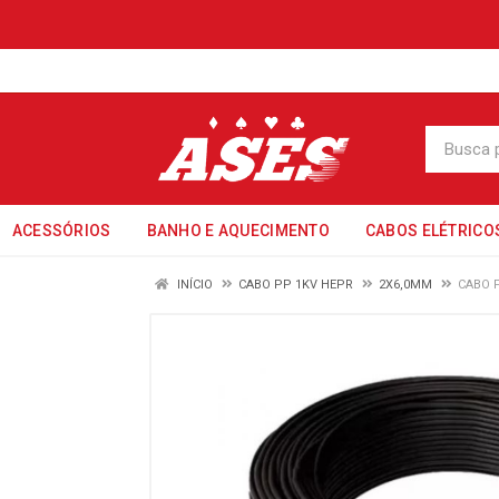
ACESSÓRIOS
BANHO E AQUECIMENTO
CABOS ELÉTRICO
INÍCIO
CABO PP 1KV HEPR
2X6,0MM
CABO 