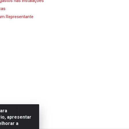
 gastos nas instalações
cas
um Representante
para
io, apresentar
elhorar a