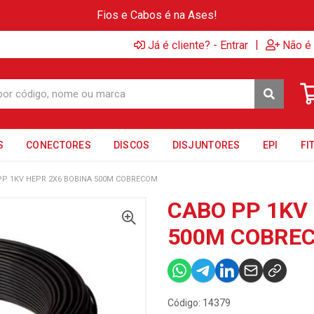
Fios e Cabos é na Ases!
|
Já é cliente? - Entrar
Não é 
S
CONECTORES
DISCOS
DISJUNTORES
EPI
FI
PP 1KV HEPR 2X6 BOBINA 500M COBRECOM
CABO PP 1KV
500M COBRE
Código: 14379