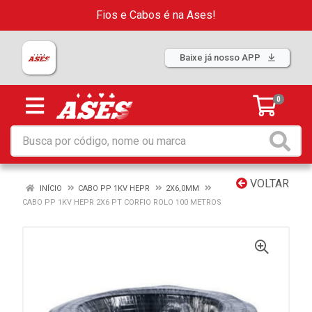
Fios e Cabos é na Ases!
Baixe já nosso APP
0
VOLTAR
INÍCIO
CABO PP 1KV HEPR
2X6,0MM
CABO PP 1KV HEPR 2X6 PT CORFIO ROLO 100 METROS