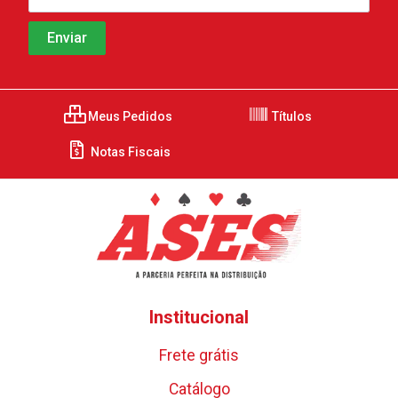
Meus Pedidos
Títulos
Notas Fiscais
Institucional
Frete grátis
Catálogo