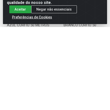
qualidade do nosso site.
Aceitar
Negar não essenciais
Preferências de Cookies
CABO FLEXIVEL 750V 2,5
CABO FLEXIVEL 750V 2,5
AZUL CORFIO 50 METROS
BRANCO CORFIO 50
METROS
Código: 15156
Código: 15157
Embalagem: MT50
Embalagem: MT50
Faça seu login ou
Faça seu login ou
cadastre-se para
cadastre-se para
ver preços e
ver preços e
comprar
comprar