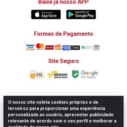
Baixe já nosso APP
Formas de Pagamento
Site Seguro
V. C. Ferragens LTDA - Rua do Matoso, 132 - Praça da
O nosso site coleta cookies próprios e de
Bandeira, Rio de Janeiro/ RJ - CEP 20.270-135 - CNPJ
terceiros para proporcionar uma experiência
12.324.723/0001-25
personalizada ao usuário, apresentar publicidade
Todas as regras de promoções, descontos, preços e
relevante de acordo com o seu perfil e melhorar a
prazos de pagamento e entrega expostos aqui são