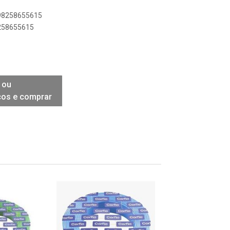
898258655615
8258655615
 ou
ços e comprar