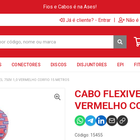
Fios e Cabos é na Ases!
|
Já é cliente? - Entrar
Não é 
S
CONECTORES
DISCOS
DISJUNTORES
EPI
FI
EL 750V 1,0 VERMELHO CORFIO 15 METROS
CABO FLEXIVE
VERMELHO CO
Código: 15455