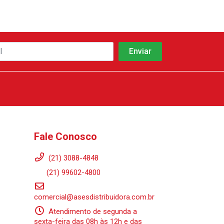
Fale Conosco
(21) 3088-4848
(21) 99602-4800
comercial@asesdistribuidora.com.br
Atendimento de segunda a
sexta-feira das 08h às 12h e das