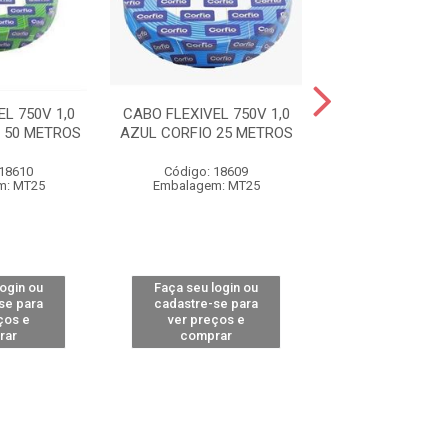
L 750V 1,0
CABO FLEXIVEL 750V 1,0
CABO FLEXIVEL 
 50 METROS
AZUL CORFIO 25 METROS
AMARELO COR
METRO
 18610
Código: 18609
Código: 18
m: MT25
Embalagem: MT25
Embalagem: 
login ou
Faça seu login ou
Faça seu log
se para
cadastre-se para
cadastre-se 
ços e
ver preços e
ver preços
rar
comprar
comprar