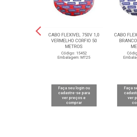
EXIVEL 750V 1,0
CABO FLEXIVEL 750V 1,0
CABO FLEX
LO CORFIO 25
VERMELHO CORFIO 50
BRANCO
METROS
METROS
ME
digo: 18608
Código: 15452
Códig
alagem: MT25
Embalagem: MT25
Embala
 seu login ou
Faça seu login ou
Faça se
astre-se para
cadastre-se para
cadast
er preços e
ver preços e
ver 
comprar
comprar
co