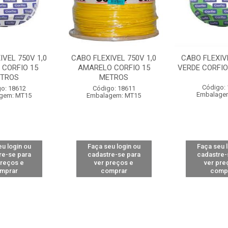
IVEL 750V 1,0
CABO FLEXIVEL 750V 1,0
CABO FLEXIVE
 CORFIO 15
AMARELO CORFIO 15
VERDE CORFIO
TROS
METROS
Código:
o: 18612
Código: 18611
Embalage
gem: MT15
Embalagem: MT15
u login ou
Faça seu login ou
Faça seu 
re-se para
cadastre-se para
cadastre-
preços e
ver preços e
ver pre
mprar
comprar
comp