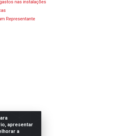
 gastos nas instalações
cas
um Representante
para
io, apresentar
elhorar a