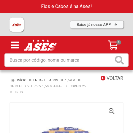
Fios e Cabos é na Ases!
Baixe já nosso APP
0
VOLTAR
INÍCIO
ENCARTELADOS
1,5MM
CABO FLEXIVEL 750V 1,5MM AMARELO CORFIO 25
METROS