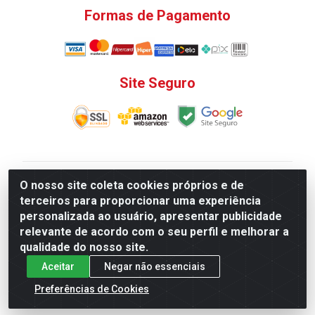
Formas de Pagamento
Site Seguro
V. C. Ferragens LTDA - Rua do Matoso, 132 - Praça da
O nosso site coleta cookies próprios e de
Bandeira, Rio de Janeiro/ RJ - CEP 20.270-135 - CNPJ
terceiros para proporcionar uma experiência
12.324.723/0001-25
personalizada ao usuário, apresentar publicidade
Todas as regras de promoções, descontos, preços e
relevante de acordo com o seu perfil e melhorar a
prazos de pagamento e entrega expostos aqui são
qualidade do nosso site.
válidos apenas para compras via internet. Preços e
Aceitar
Negar não essenciais
estoque sujeito a alterações sem aviso prévio.
Preferências de Cookies