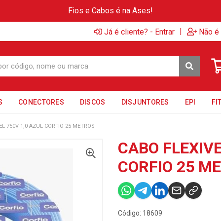
Fios e Cabos é na Ases!
|
Já é cliente? - Entrar
Não é 
S
CONECTORES
DISCOS
DISJUNTORES
EPI
FI
EL 750V 1,0 AZUL CORFIO 25 METROS
CABO FLEXIVE
CORFIO 25 M
Código: 18609