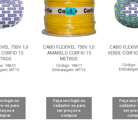
IVEL 750V 1,0
CABO FLEXIVEL 750V 1,0
CABO FLEXIVE
 CORFIO 15
AMARELO CORFIO 15
VERDE CORFIO
TROS
METROS
Código:
o: 18612
Código: 18611
Embalage
gem: MT15
Embalagem: MT15
u login ou
Faça seu login ou
Faça seu 
re-se para
cadastre-se para
cadastre-
preços e
ver preços e
ver pre
mprar
comprar
comp