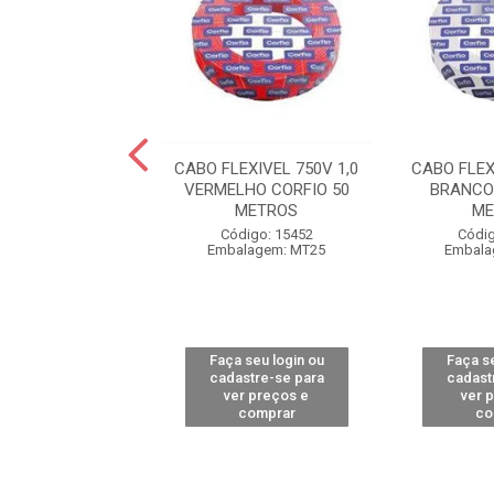
EXIVEL 750V 1,0
CABO FLEXIVEL 750V 1,0
CABO FLEX
ORFIO 50 METROS
VERMELHO CORFIO 50
BRANCO
METROS
ME
digo: 18607
Código: 15452
Códig
alagem: MT50
Embalagem: MT25
Embala
 seu login ou
Faça seu login ou
Faça se
astre-se para
cadastre-se para
cadast
er preços e
ver preços e
ver 
comprar
comprar
co