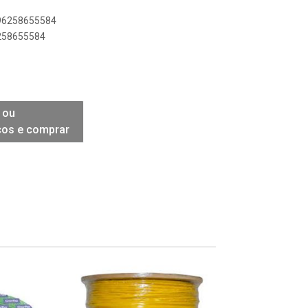
896258655584
6258655584
 ou
ços e comprar