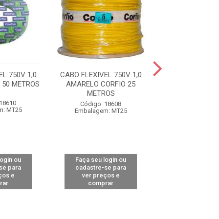
L 750V 1,0
CABO FLEXIVEL 750V 1,0
CABO FLEXIVEL 
 50 METROS
AMARELO CORFIO 25
VERDE CORFIO 5
METROS
 18610
Código: 18
Código: 18608
m: MT25
Embalagem: 
Embalagem: MT25
login ou
Faça seu login ou
Faça seu log
se para
cadastre-se para
cadastre-se 
ços e
ver preços e
ver preços
rar
comprar
comprar