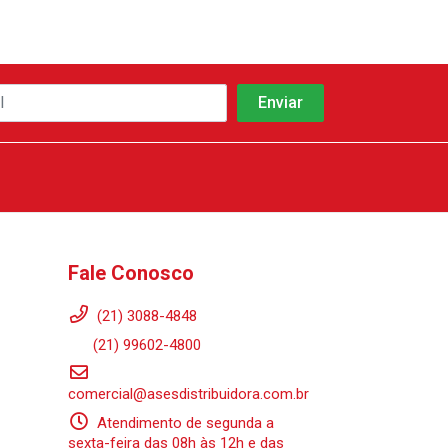
Fale Conosco
(21) 3088-4848
(21) 99602-4800
comercial@asesdistribuidora.com.br
Atendimento de segunda a
sexta-feira das 08h às 12h e das