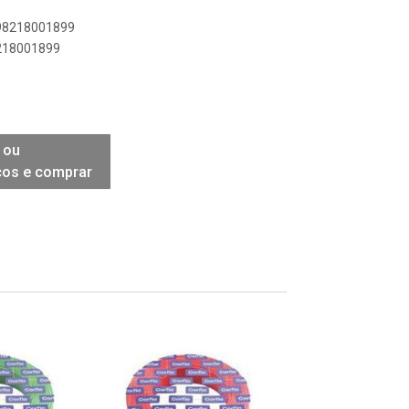
898218001899
8218001899
 ou
ços e comprar