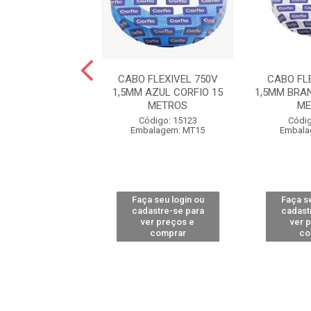
FLEXIVEL 750V
CABO FLEXIVEL 750V
CABO FL
RANCO CORFIO 25
1,5MM AZUL CORFIO 15
1,5MM BRA
METROS
METROS
ME
digo: 12480
Código: 15123
Códig
alagem: MT25
Embalagem: MT15
Embala
 seu login ou
Faça seu login ou
Faça se
astre-se para
cadastre-se para
cadast
er preços e
ver preços e
ver 
comprar
comprar
co