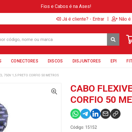
Fios e Cabos é na Ases!
|
Já é cliente? - Entrar
Não é 
S
CONECTORES
DISCOS
DISJUNTORES
EPI
FI
EL 750V 1,5 PRETO CORFIO 50 METROS
CABO FLEXIVE
CORFIO 50 M
Código: 15152