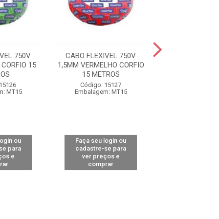
VEL 750V
CABO FLEXIVEL 750V
CABO FLEXIVE
 CORFIO 15
1,5MM VERMELHO CORFIO
1,5MM BRANCO C
ROS
15 METROS
METRO
 15126
Código: 15127
Código: 12
m: MT15
Embalagem: MT15
Embalagem: 
login ou
Faça seu login ou
Faça seu log
se para
cadastre-se para
cadastre-se 
ços e
ver preços e
ver preços
rar
comprar
comprar