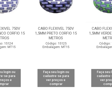
EXIVEL 750V
CABO FLEXIVEL 750V
CABO FLEXI
NCO CORFIO 15
1,5MM PRETO CORFIO 15
1,5MM VERDE
TROS
METROS
MET
o: 15124
Código: 15125
Código:
gem: MT15
Embalagem: MT15
Embalage
u login ou
Faça seu login ou
Faça seu 
re-se para
cadastre-se para
cadastre-
preços e
ver preços e
ver pre
mprar
comprar
comp