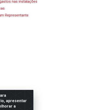
 gastos nas instalações
cas
um Representante
para
io, apresentar
elhorar a