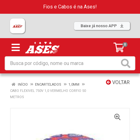
Fios e Cabos é na Ases!
Baixe já nosso APP
0
VOLTAR
INÍCIO
ENCARTELADOS
1,0MM
CABO FLEXIVEL 750V 1,0 VERMELHO CORFIO 50
METROS