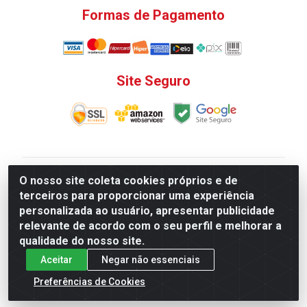
Formas de Pagamento
Site Seguro
V. C. Ferragens LTDA - Rua do Matoso, 132 - Praça da
O nosso site coleta cookies próprios e de
Bandeira, Rio de Janeiro/ RJ - CEP 20.270-135 - CNPJ
terceiros para proporcionar uma experiência
12.324.723/0001-25
personalizada ao usuário, apresentar publicidade
Todas as regras de promoções, descontos, preços e
relevante de acordo com o seu perfil e melhorar a
prazos de pagamento e entrega expostos aqui são
qualidade do nosso site.
válidos apenas para compras via internet. Preços e
Aceitar
Negar não essenciais
estoque sujeito a alterações sem aviso prévio.
Preferências de Cookies