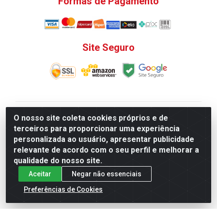
Formas de Pagamento
Site Seguro
V. C. Ferragens LTDA - Rua do Matoso, 132 - Praça da
O nosso site coleta cookies próprios e de
Bandeira, Rio de Janeiro/ RJ - CEP 20.270-135 - CNPJ
terceiros para proporcionar uma experiência
12.324.723/0001-25
personalizada ao usuário, apresentar publicidade
Todas as regras de promoções, descontos, preços e
relevante de acordo com o seu perfil e melhorar a
prazos de pagamento e entrega expostos aqui são
qualidade do nosso site.
válidos apenas para compras via internet. Preços e
Aceitar
Negar não essenciais
estoque sujeito a alterações sem aviso prévio.
Preferências de Cookies