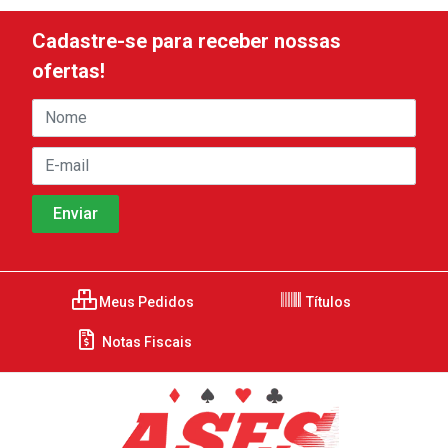
Cadastre-se para receber nossas
ofertas!
Meus Pedidos
Títulos
Notas Fiscais