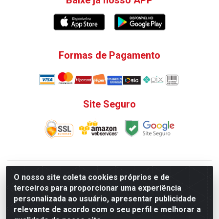
Formas de Pagamento
Site Seguro
V. C. Ferragens LTDA - Rua do Matoso, 132 - Praça da
O nosso site coleta cookies próprios e de
Bandeira, Rio de Janeiro/ RJ - CEP 20.270-135 - CNPJ
terceiros para proporcionar uma experiência
12.324.723/0001-25
personalizada ao usuário, apresentar publicidade
Todas as regras de promoções, descontos, preços e prazos
relevante de acordo com o seu perfil e melhorar a
de pagamento e entrega expostos aqui são válidos apenas