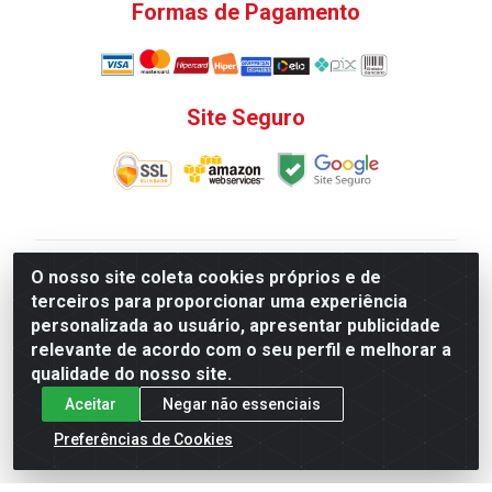
Formas de Pagamento
Site Seguro
V. C. Ferragens LTDA - Rua do Matoso, 132 - Praça da
O nosso site coleta cookies próprios e de
Bandeira, Rio de Janeiro/ RJ - CEP 20.270-135 - CNPJ
terceiros para proporcionar uma experiência
12.324.723/0001-25
personalizada ao usuário, apresentar publicidade
Todas as regras de promoções, descontos, preços e
relevante de acordo com o seu perfil e melhorar a
prazos de pagamento e entrega expostos aqui são
qualidade do nosso site.
válidos apenas para compras via internet. Preços e
Aceitar
Negar não essenciais
estoque sujeito a alterações sem aviso prévio.
Preferências de Cookies