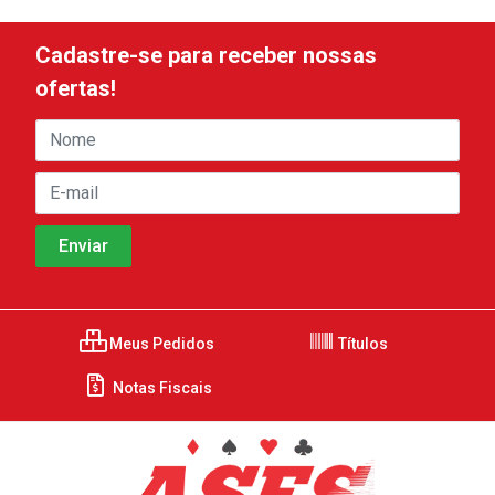
Cadastre-se para receber nossas
ofertas!
Meus Pedidos
Títulos
Notas Fiscais