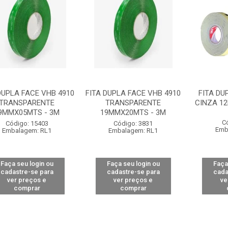
DUPLA FACE VHB 4910
FITA DUPLA FACE VHB 4910
FITA DU
TRANSPARENTE
TRANSPARENTE
CINZA 1
9MMX05MTS - 3M
19MMX20MTS - 3M
C
Código: 15403
Código: 3831
Emb
Embalagem: RL1
Embalagem: RL1
Faça seu login ou
Faça seu login ou
Faça
cadastre-se para
cadastre-se para
cada
ver preços e
ver preços e
ve
comprar
comprar