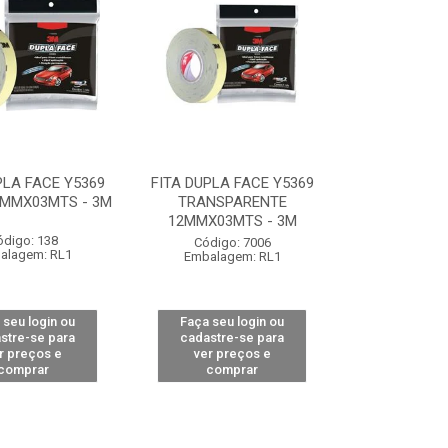
PLA FACE Y5369
FITA DUPLA FACE Y5369
2MMX03MTS - 3M
TRANSPARENTE
12MMX03MTS - 3M
ódigo: 138
Código: 7006
alagem: RL1
Embalagem: RL1
 seu login ou
Faça seu login ou
stre-se para
cadastre-se para
r preços e
ver preços e
comprar
comprar