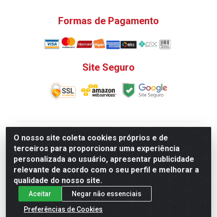
Formas de Pagamento
Site Seguro
V. C. Ferragens LTDA - Rua do Matoso, 132 - Praça da
O nosso site coleta cookies próprios e de
Bandeira, Rio de Janeiro/ RJ - CEP 20.270-135 - CNPJ
terceiros para proporcionar uma experiência
12.324.723/0001-25
personalizada ao usuário, apresentar publicidade
Todas as regras de promoções, descontos, preços e
relevante de acordo com o seu perfil e melhorar a
prazos de pagamento e entrega expostos aqui são
qualidade do nosso site.
válidos apenas para compras via internet. Preços e
Aceitar
Negar não essenciais
estoque sujeito a alterações sem aviso prévio.
Preferências de Cookies