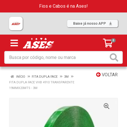
Fios e Cabos é na Ases!
Baixe já nosso APP
0
VOLTAR
INÍCIO
FITA DUPLA FACE
3M
FITA DUPLA FACE VHB 4910 TRANSPARENTE
19MMX20MTS - 3M