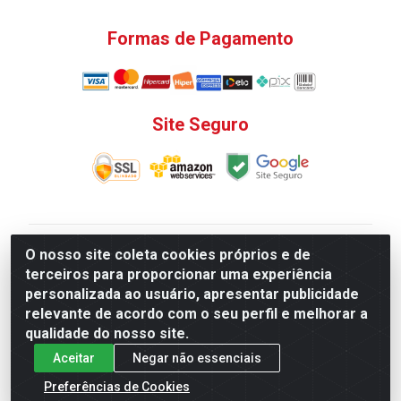
Formas de Pagamento
Site Seguro
V. C. Ferragens LTDA - Rua do Matoso, 132 - Praça da
O nosso site coleta cookies próprios e de
Bandeira, Rio de Janeiro/ RJ - CEP 20.270-135 - CNPJ
terceiros para proporcionar uma experiência
12.324.723/0001-25
personalizada ao usuário, apresentar publicidade
Todas as regras de promoções, descontos, preços e
relevante de acordo com o seu perfil e melhorar a
prazos de pagamento e entrega expostos aqui são
qualidade do nosso site.
válidos apenas para compras via internet. Preços e
Aceitar
Negar não essenciais
estoque sujeito a alterações sem aviso prévio.
Preferências de Cookies