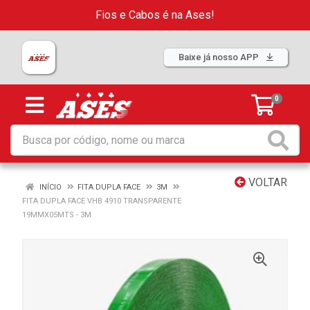
Fios e Cabos é na Ases!
Baixe já nosso APP
0
VOLTAR
INÍCIO
FITA DUPLA FACE
3M
FITA DUPLA FACE VHB 4910 TRANSPARENTE
19MMX05MTS - 3M