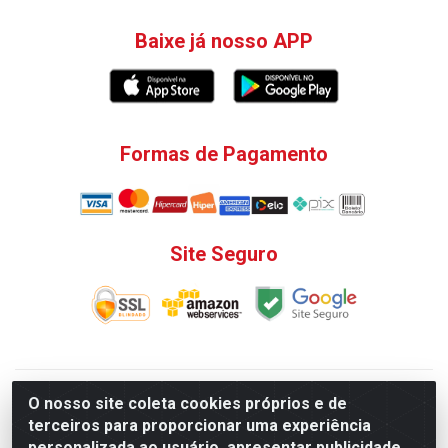
Baixe já nosso APP
Formas de Pagamento
Site Seguro
V. C. Ferragens LTDA - Rua do Matoso, 132 - Praça da
O nosso site coleta cookies próprios e de
Bandeira, Rio de Janeiro/ RJ - CEP 20.270-135 - CNPJ
terceiros para proporcionar uma experiência
12.324.723/0001-25
personalizada ao usuário, apresentar publicidade