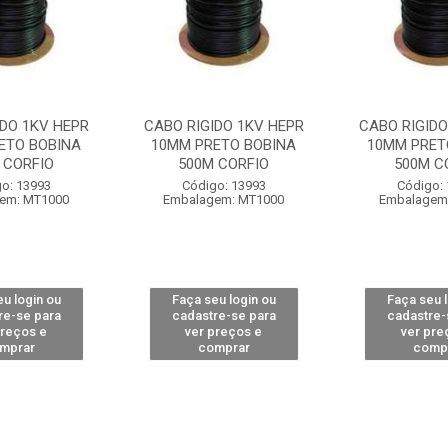
IDO 1KV HEPR
CABO RIGIDO 1KV HEPR
CABO RIGIDO
ETO BOBINA
10MM PRETO BOBINA
10MM PRET
 CORFIO
500M CORFIO
500M C
o: 13993
Código: 13993
Código:
em: MT1000
Embalagem: MT1000
Embalagem
u login ou
Faça seu login ou
Faça seu 
re-se para
cadastre-se para
cadastre-
preços e
ver preços e
ver pre
mprar
comprar
comp