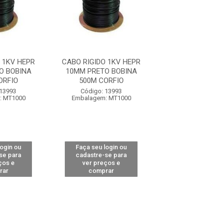
 1KV HEPR
CABO RIGIDO 1KV HEPR
CABO RIGIDO 1
O BOBINA
10MM PRETO BOBINA
10MM PRETO 
ORFIO
500M CORFIO
500M COR
 13993
Código: 13993
Código: 13
: MT1000
Embalagem: MT1000
Embalagem: M
login ou
Faça seu login ou
Faça seu log
se para
cadastre-se para
cadastre-se 
ços e
ver preços e
ver preços
rar
comprar
comprar