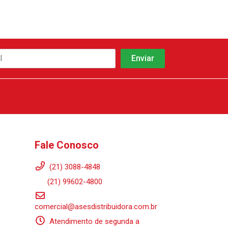
Fale Conosco
(21) 3088-4848
(21) 99602-4800
comercial@asesdistribuidora.com.br
Atendimento de segunda a