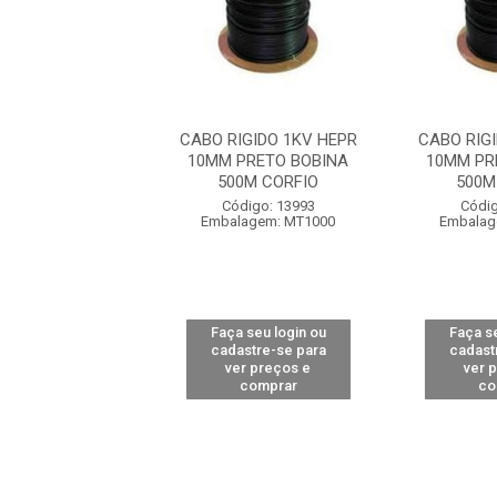
IGIDO 1KV HEPR
CABO RIGIDO 1KV HEPR
CABO RIG
PRETO BOBINA
10MM PRETO BOBINA
10MM PR
0M CORFIO
500M CORFIO
500M
digo: 13993
Código: 13993
Códig
lagem: MT1000
Embalagem: MT1000
Embalag
 seu login ou
Faça seu login ou
Faça se
astre-se para
cadastre-se para
cadast
er preços e
ver preços e
ver 
comprar
comprar
co