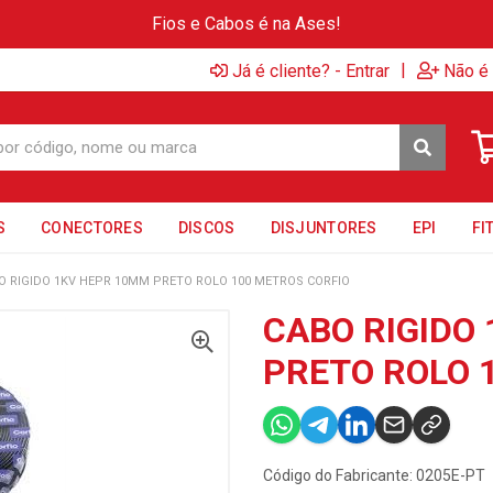
Fios e Cabos é na Ases!
|
Já é cliente? - Entrar
Não é 
S
CONECTORES
DISCOS
DISJUNTORES
EPI
FI
O RIGIDO 1KV HEPR 10MM PRETO ROLO 100 METROS CORFIO
CABO RIGIDO
PRETO ROLO 
Código do Fabricante: 0205E-PT