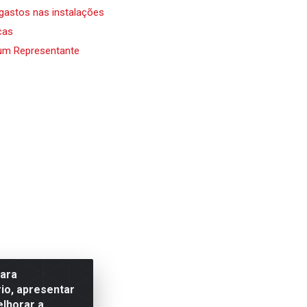
 gastos nas instalações
cas
um Representante
para
io, apresentar
elhorar a