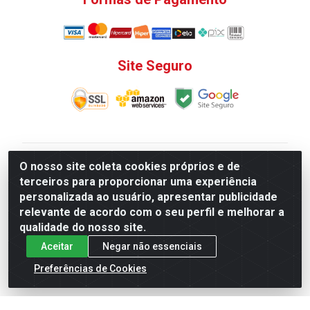
Site Seguro
V. C. Ferragens LTDA - Rua do Matoso, 132 - Praça da
O nosso site coleta cookies próprios e de
Bandeira, Rio de Janeiro/ RJ - CEP 20.270-135 - CNPJ
terceiros para proporcionar uma experiência
12.324.723/0001-25
personalizada ao usuário, apresentar publicidade
Todas as regras de promoções, descontos, preços e
relevante de acordo com o seu perfil e melhorar a
prazos de pagamento e entrega expostos aqui são
qualidade do nosso site.
válidos apenas para compras via internet. Preços e
Aceitar
Negar não essenciais
estoque sujeito a alterações sem aviso prévio.
Preferências de Cookies