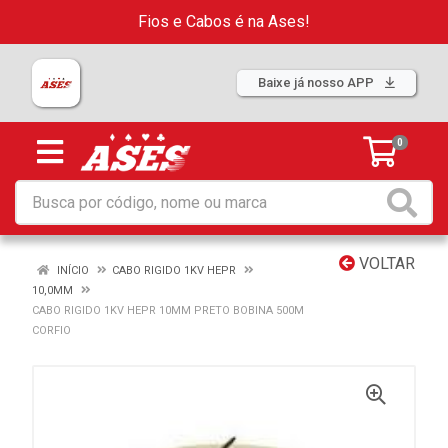
Fios e Cabos é na Ases!
Baixe já nosso APP
0
VOLTAR
INÍCIO
CABO RIGIDO 1KV HEPR
10,0MM
CABO RIGIDO 1KV HEPR 10MM PRETO BOBINA 500M
CORFIO