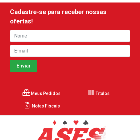
Cadastre-se para receber nossas
ofertas!
Meus Pedidos
Títulos
Notas Fiscais