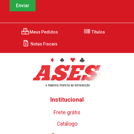
Meus Pedidos
Títulos
Notas Fiscais
Institucional
Frete grátis
Catálogo