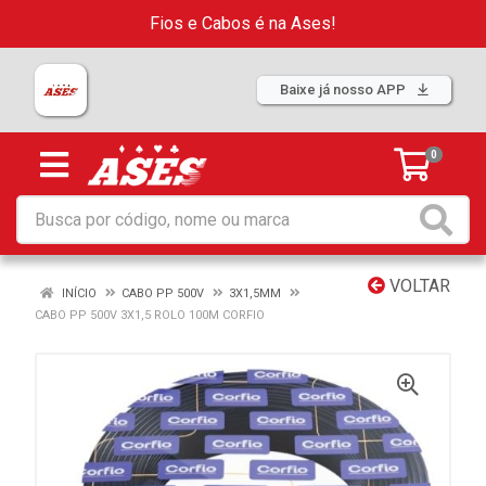
Fios e Cabos é na Ases!
Baixe já nosso APP
0
VOLTAR
INÍCIO
CABO PP 500V
3X1,5MM
CABO PP 500V 3X1,5 ROLO 100M CORFIO