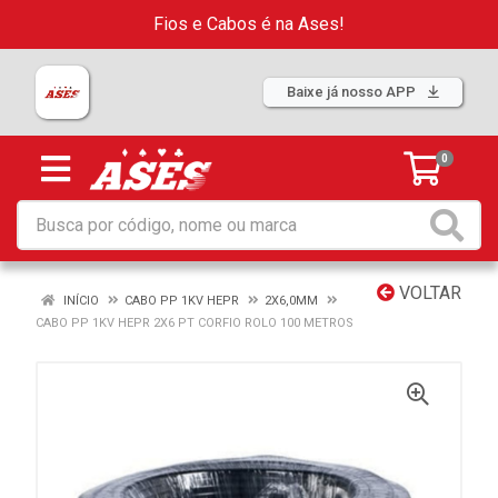
Fios e Cabos é na Ases!
Baixe já nosso APP
0
VOLTAR
INÍCIO
CABO PP 1KV HEPR
2X6,0MM
CABO PP 1KV HEPR 2X6 PT CORFIO ROLO 100 METROS