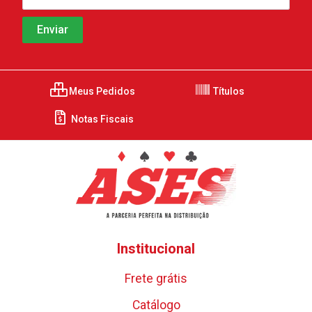
Meus Pedidos
Títulos
Notas Fiscais
Institucional
Frete grátis
Catálogo