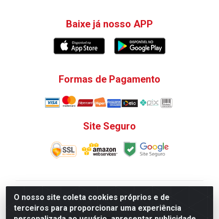
Baixe já nosso APP
Formas de Pagamento
Site Seguro
V. C. Ferragens LTDA - Rua do Matoso, 132 - Praça da
O nosso site coleta cookies próprios e de
Bandeira, Rio de Janeiro/ RJ - CEP 20.270-135 - CNPJ
terceiros para proporcionar uma experiência
12.324.723/0001-25
personalizada ao usuário, apresentar publicidade