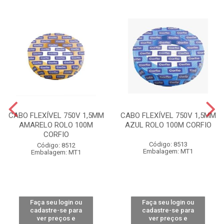
CABO FLEXÍVEL 750V 1,5MM
CABO FLEXÍVEL 750V 1,5MM
AMARELO ROLO 100M
AZUL ROLO 100M CORFIO
CORFIO
Código: 8513
Código: 8512
Embalagem: MT1
Embalagem: MT1
Faça seu login ou
Faça seu login ou
cadastre-se para
cadastre-se para
ver preços e
ver preços e