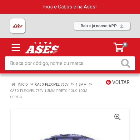
Fios e Cabos é na Ases!
Baixe já nosso APP
0
VOLTAR
INÍCIO
CABO FLEXIVEL 750V
1,5MM
CABO FLEXÍVEL 750V 1,5MM PRETO ROLO 100M
CORFIO