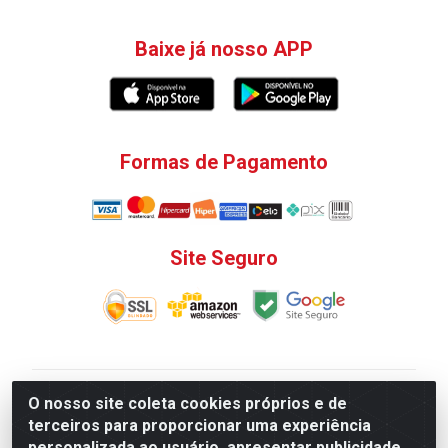
Baixe já nosso APP
Formas de Pagamento
Site Seguro
V. C. Ferragens LTDA - Rua do Matoso, 132 - Praça da
O nosso site coleta cookies próprios e de
Bandeira, Rio de Janeiro/ RJ - CEP 20.270-135 - CNPJ
terceiros para proporcionar uma experiência
12.324.723/0001-25
personalizada ao usuário, apresentar publicidade