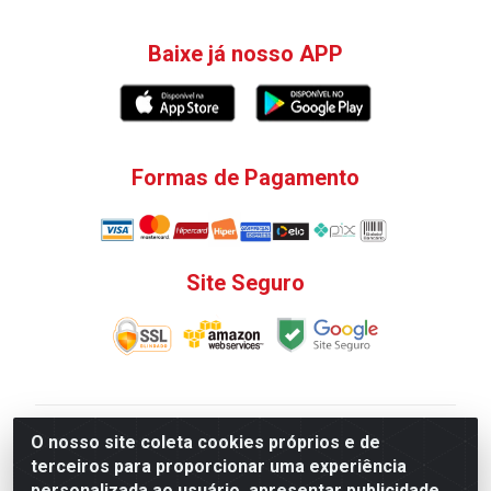
Baixe já nosso APP
Formas de Pagamento
Site Seguro
V. C. Ferragens LTDA - Rua do Matoso, 132 - Praça da
O nosso site coleta cookies próprios e de
Bandeira, Rio de Janeiro/ RJ - CEP 20.270-135 - CNPJ
terceiros para proporcionar uma experiência
12.324.723/0001-25
personalizada ao usuário, apresentar publicidade