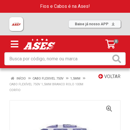
Fios e Cabos é na Ases!
Baixe já nosso APP
0
VOLTAR
INÍCIO
CABO FLEXIVEL 750V
1,5MM
CABO FLEXÍVEL 750V 1,5MM BRANCO ROLO 100M
CORFIO