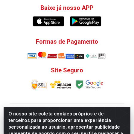
Baixe já nosso APP
Formas de Pagamento
Site Seguro
V. C. Ferragens LTDA - Rua do Matoso, 132 - Praça da
O nosso site coleta cookies próprios e de
Bandeira, Rio de Janeiro/ RJ - CEP 20.270-135 - CNPJ
terceiros para proporcionar uma experiência
12.324.723/0001-25
personalizada ao usuário, apresentar publicidade
Todas as regras de promoções, descontos, preços e
relevante de acordo com o seu perfil e melhorar a