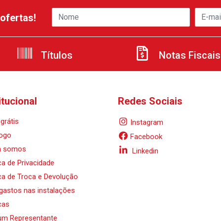
ofertas!
Títulos
Notas Fiscais
itucional
Redes Sociais
grátis
Instagram
ogo
Facebook
 somos
Linkedin
ica de Privacidade
ica de Troca e Devolução
 gastos nas instalações
cas
um Representante