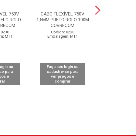
VEL 750V
CABO FLEXÍVEL 750V
CABO FLEXÍVE
ELO ROLO
1,5MM PRETO ROLO 100M
1,5MM VERMEL
BRECOM
COBRECOM
100M COR
 8236
Código: 8238
Código: 85
m: MT1
Embalagem: MT1
Embalagem:
login ou
Faça seu login ou
Faça seu log
se para
cadastre-se para
cadastre-se 
ços e
ver preços e
ver preços
rar
comprar
comprar