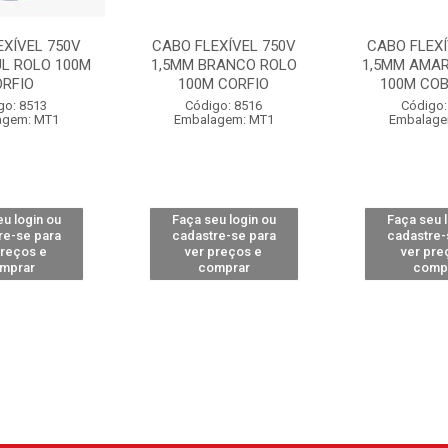
EXÍVEL 750V
CABO FLEXÍVEL 750V
CABO FLEXÍ
UL ROLO 100M
1,5MM BRANCO ROLO
1,5MM AMAR
ORFIO
100M CORFIO
100M CO
go: 8513
Código: 8516
Código:
agem: MT1
Embalagem: MT1
Embalage
u login ou
Faça seu login ou
Faça seu 
re-se para
cadastre-se para
cadastre-
preços e
ver preços e
ver pre
mprar
comprar
comp