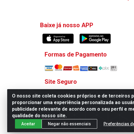
Baixe já nosso APP
Formas de Pagamento
Site Seguro
O nosso site coleta cookies próprios e de terceiros 
proporcionar uma experiência personalizada ao usuár
publicidade relevante de acordo com o seu perfil e m
qualidade do nosso site.
V. C. Ferragens LTDA - Rua 
Aceitar
Negar não essenciais
Preferências d
Todas as regras de promoções, descontos, pre