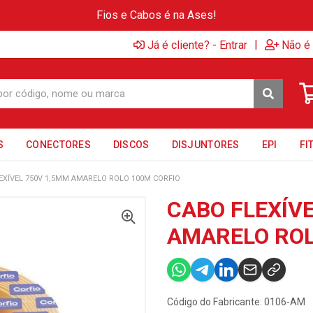
Fios e Cabos é na Ases!
|
Já é cliente? - Entrar
Não é 
S
CONECTORES
DISCOS
DISJUNTORES
EPI
FI
EXÍVEL 750V 1,5MM AMARELO ROLO 100M CORFIO
CABO FLEXÍV
AMARELO ROL
Código do Fabricante: 0106-AM