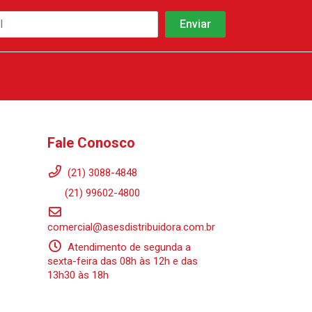
Fale Conosco
(21) 3088-4848
(21) 99602-4800
comercial@asesdistribuidora.com.br
Atendimento de segunda a
sexta-feira das 08h às 12h e das
13h30 às 18h