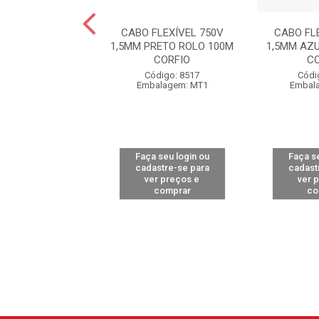
FLEXÍVEL 750V
CABO FLEXÍVEL 750V
CABO FL
VERMELHO ROLO
1,5MM PRETO ROLO 100M
1,5MM AZ
0M CORFIO
CORFIO
C
ódigo: 8515
Código: 8517
Códi
alagem: MT1
Embalagem: MT1
Embal
 seu login ou
Faça seu login ou
Faça se
astre-se para
cadastre-se para
cadast
er preços e
ver preços e
ver 
comprar
comprar
co