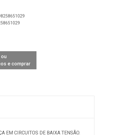
898258651029
8258651029
 ou
ços e comprar
ÇA EM CIRCUITOS DE BAIXA TENSÃO.