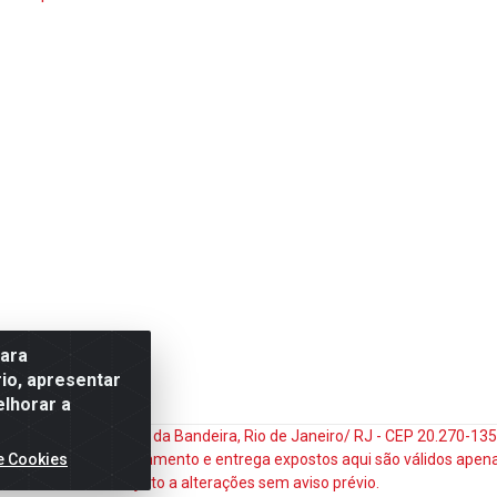
para
io, apresentar
elhorar a
do Matoso, 132 - Praça da Bandeira, Rio de Janeiro/ RJ - CEP 20.270-1
e Cookies
ços e prazos de pagamento e entrega expostos aqui são válidos apena
sujeito a alterações sem aviso prévio.