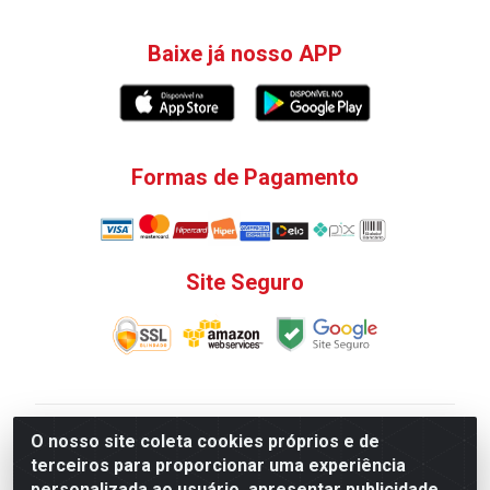
Baixe já nosso APP
Formas de Pagamento
Site Seguro
V. C. Ferragens LTDA - Rua do Matoso, 132 - Praça da
O nosso site coleta cookies próprios e de
Bandeira, Rio de Janeiro/ RJ - CEP 20.270-135 - CNPJ
terceiros para proporcionar uma experiência
12.324.723/0001-25
personalizada ao usuário, apresentar publicidade