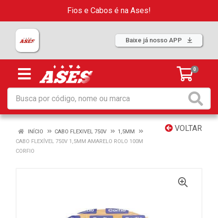
Fios e Cabos é na Ases!
Baixe já nosso APP
0
VOLTAR
INÍCIO
CABO FLEXIVEL 750V
1,5MM
CABO FLEXÍVEL 750V 1,5MM AMARELO ROLO 100M
CORFIO