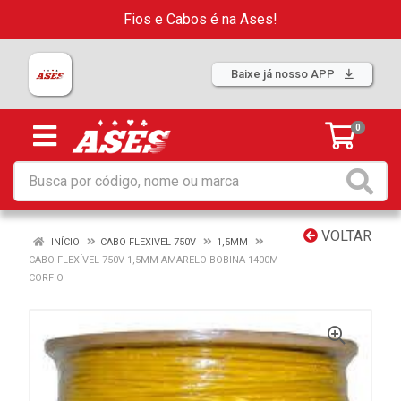
Fios e Cabos é na Ases!
Baixe já nosso APP
0
VOLTAR
INÍCIO
CABO FLEXIVEL 750V
1,5MM
CABO FLEXÍVEL 750V 1,5MM AMARELO BOBINA 1400M
CORFIO