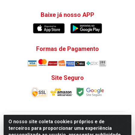
Baixe já nosso APP
Formas de Pagamento
Site Seguro
V. C. Ferragens LTDA - Rua do Matoso, 132 - Praça da
O nosso site coleta cookies próprios e de
Bandeira, Rio de Janeiro/ RJ - CEP 20.270-135 - CNPJ
terceiros para proporcionar uma experiência
12.324.723/0001-25
personalizada ao usuário, apresentar publicidade