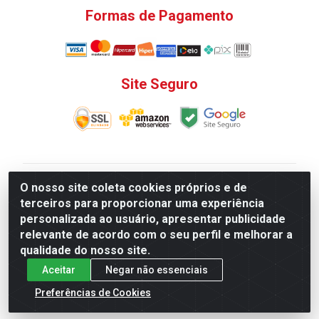
Formas de Pagamento
Site Seguro
V. C. Ferragens LTDA - Rua do Matoso, 132 - Praça da
O nosso site coleta cookies próprios e de
Bandeira, Rio de Janeiro/ RJ - CEP 20.270-135 - CNPJ
terceiros para proporcionar uma experiência
12.324.723/0001-25
personalizada ao usuário, apresentar publicidade
Todas as regras de promoções, descontos, preços e
relevante de acordo com o seu perfil e melhorar a
prazos de pagamento e entrega expostos aqui são
qualidade do nosso site.
válidos apenas para compras via internet. Preços e
Aceitar
Negar não essenciais
estoque sujeito a alterações sem aviso prévio.
Preferências de Cookies