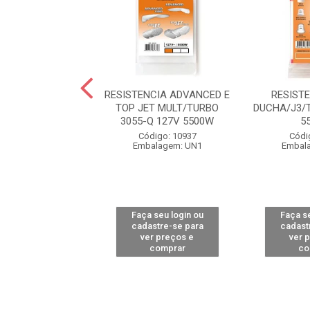
TENCIA BELLA
RESISTENCIA ADVANCED E
RESIST
A 4T/ DUCHA
TOP JET MULT/TURBO
DUCHA/J3/T
N 3056-A 220V
3055-Q 127V 5500W
5
6800W
Código: 10937
Códi
Embalagem: UN1
Embal
digo: 11019
alagem: UN1
Faça seu login ou
Faça se
 seu login ou
cadastre-se para
cadast
astre-se para
ver preços e
ver 
er preços e
comprar
co
comprar