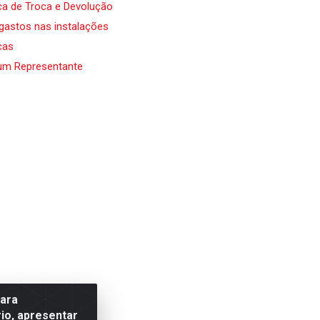
ica de Troca e Devolução
 gastos nas instalações
cas
um Representante
para
io, apresentar