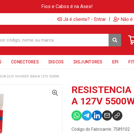
Fios e Cabos é na Ases!
|
Já é cliente? - Entrar
Não é 
S
CONECTORES
DISCOS
DISJUNTORES
EPI
FI
NCIA DUO SHOWER 3060-A 127V 5500W
RESISTENCIA
A 127V 5500
Código do Fabricante: 7589102