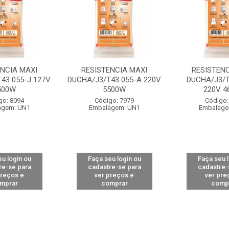
ENCIA MAXI
RESISTENCIA MAXI
RESISTENC
43 055-J 127V
DUCHA/J3/T43 055-A 220V
DUCHA/J3/T
500W
5500W
220V 4
go: 8094
Código: 7979
Código:
agem: UN1
Embalagem: UN1
Embalage
u login ou
Faça seu login ou
Faça seu 
re-se para
cadastre-se para
cadastre-
preços e
ver preços e
ver pre
mprar
comprar
comp