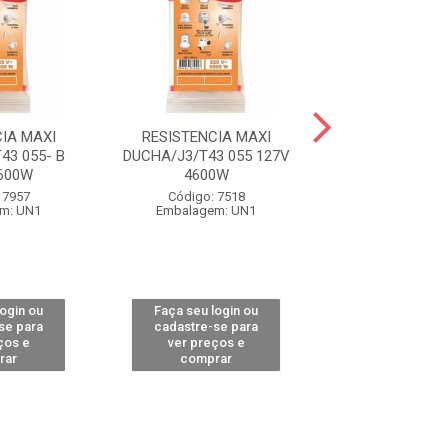
IA MAXI
RESISTENCIA MAXI
RESISTENCIA
43 055- B
DUCHA/J3/T43 055 127V
DUCHA 4T/ 
600W
4600W
FASHION 3056
6800W
 7957
Código: 7518
m: UN1
Embalagem: UN1
Código: 11
Embalagem:
login ou
Faça seu login ou
Faça seu log
se para
cadastre-se para
cadastre-se 
ços e
ver preços e
ver preços
rar
comprar
comprar