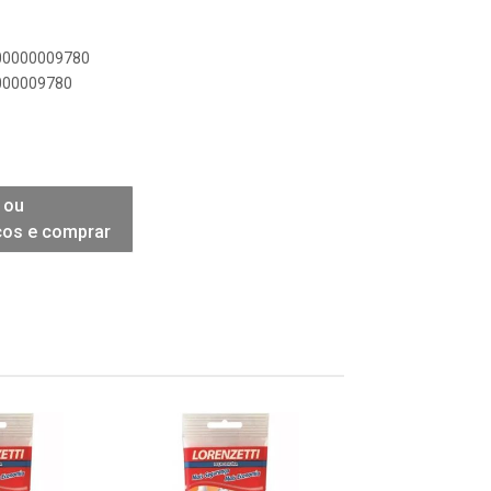
900000009780
0000009780
 ou
ços e comprar