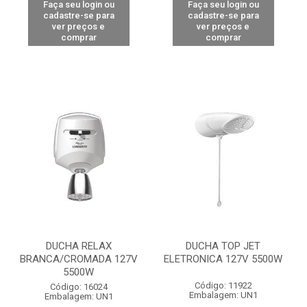
Faça seu login ou
Faça seu login ou
cadastre-se para
cadastre-se para
ver preços e
ver preços e
comprar
comprar
DUCHA RELAX
DUCHA TOP JET
BRANCA/CROMADA 127V
ELETRONICA 127V 5500W
5500W
Código: 11922
Código: 16024
Embalagem: UN1
Embalagem: UN1