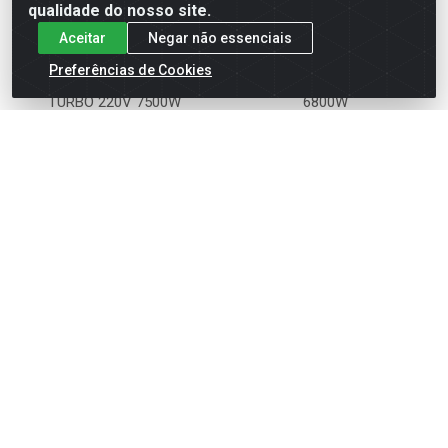
qualidade do nosso site.
Aceitar
Negar não essenciais
Preferências de Cookies
DUCHA TOP JET MULTI
DUO SHOWER MULTI 220V
TURBO 220V 7500W
6800W
Código: 13960
Código: 10192
Embalagem: UN1
Embalagem: UN1
Faça seu login ou
Faça seu login ou
cadastre-se para
cadastre-se para
ver preços e
ver preços e
comprar
comprar