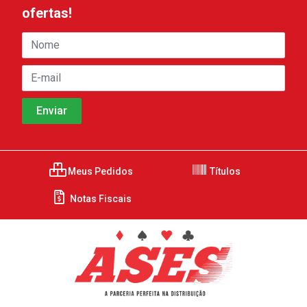
ofertas!
Meus Pedidos
Títulos
Notas Fiscais