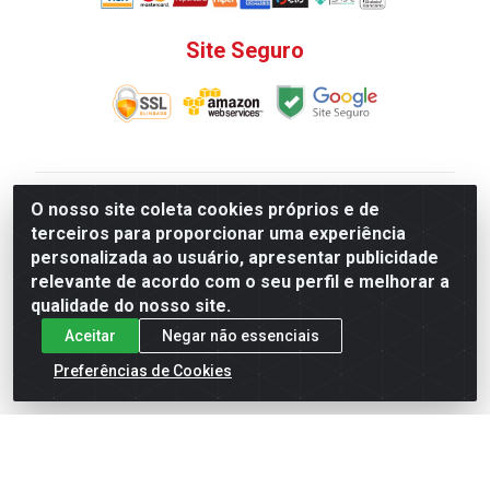
Site Seguro
V. C. Ferragens LTDA - Rua do Matoso, 132 - Praça da
O nosso site coleta cookies próprios e de
Bandeira, Rio de Janeiro/ RJ - CEP 20.270-135 - CNPJ
terceiros para proporcionar uma experiência
12.324.723/0001-25
personalizada ao usuário, apresentar publicidade
Todas as regras de promoções, descontos, preços e
relevante de acordo com o seu perfil e melhorar a
prazos de pagamento e entrega expostos aqui são
qualidade do nosso site.
válidos apenas para compras via internet. Preços e
Aceitar
Negar não essenciais
estoque sujeito a alterações sem aviso prévio.
Preferências de Cookies