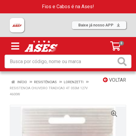
Fios e Cabos é na Ases!
Baixe já nosso APP
0
VOLTAR
INÍCIO
RESISTÊNCIAS
LORENZETTI
RESISTENCIA CHUVEIRO TRADICAO 4T 055M 127V
4600W