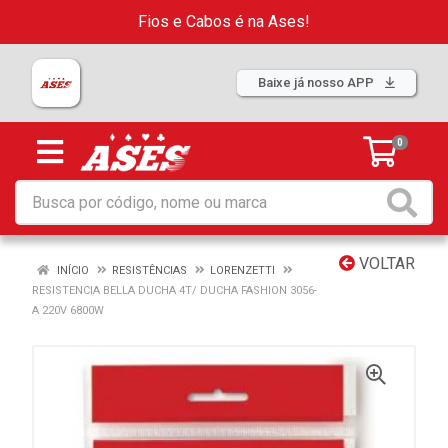
Fios e Cabos é na Ases!
Baixe já nosso APP
0
VOLTAR
INÍCIO
RESISTÊNCIAS
LORENZETTI
RESISTENCIA BELLA DUCHA 4T/ DUCHA FASHION 3056-
A 220V 6800W