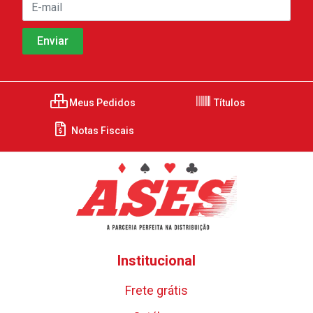
Meus Pedidos
Títulos
Notas Fiscais
Institucional
Frete grátis